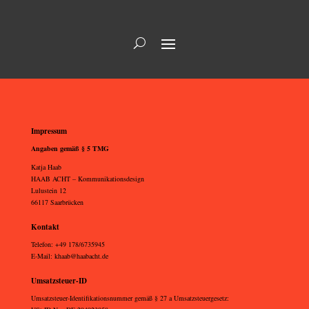
Impressum
Angaben gemäß § 5 TMG
Katja Haab
HAAB ACHT – Kommunikationsdesign
Lulustein 12
66117 Saarbrücken
Kontakt
Telefon: +49 178/6735945
E-Mail: khaab@haabacht.de
Umsatzsteuer-ID
Umsatzsteuer-Identifikationsnummer gemäß § 27 a Umsatzsteuergesetz: