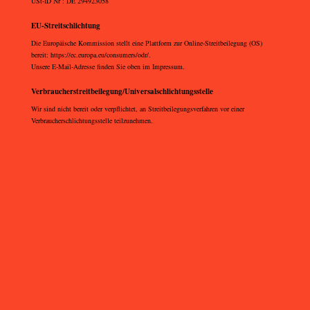
USt-ID Nr : DE 294923058
EU-Streitschlichtung
Die Europäische Kommission stellt eine Plattform zur Online-Streitbeilegung (OS)
bereit:
https://ec.europa.eu/consumers/odr/
.
Unsere E-Mail-Adresse finden Sie oben im Impressum.
Verbraucher­streit­beilegung/Universal­schlichtungs­stelle
Wir sind nicht bereit oder verpflichtet, an Streitbeilegungsverfahren vor einer
Verbraucherschlichtungsstelle teilzunehmen.